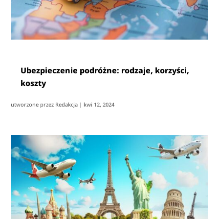
Ubezpieczenie podróżne: rodzaje, korzyści,
koszty
utworzone przez
Redakcja
|
kwi 12, 2024