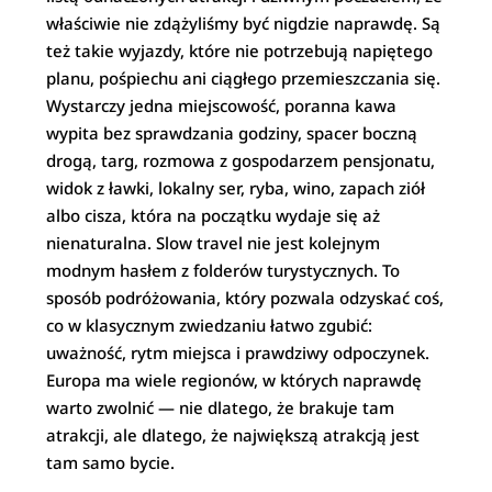
właściwie nie zdążyliśmy być nigdzie naprawdę. Są
też takie wyjazdy, które nie potrzebują napiętego
planu, pośpiechu ani ciągłego przemieszczania się.
Wystarczy jedna miejscowość, poranna kawa
wypita bez sprawdzania godziny, spacer boczną
drogą, targ, rozmowa z gospodarzem pensjonatu,
widok z ławki, lokalny ser, ryba, wino, zapach ziół
albo cisza, która na początku wydaje się aż
nienaturalna. Slow travel nie jest kolejnym
modnym hasłem z folderów turystycznych. To
sposób podróżowania, który pozwala odzyskać coś,
co w klasycznym zwiedzaniu łatwo zgubić:
uważność, rytm miejsca i prawdziwy odpoczynek.
Europa ma wiele regionów, w których naprawdę
warto zwolnić — nie dlatego, że brakuje tam
atrakcji, ale dlatego, że największą atrakcją jest
tam samo bycie.