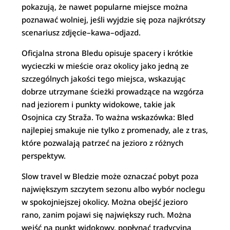
pokazują, że nawet popularne miejsce można
poznawać wolniej, jeśli wyjdzie się poza najkrótszy
scenariusz zdjęcie–kawa–odjazd.
Oficjalna strona Bledu opisuje spacery i krótkie
wycieczki w mieście oraz okolicy jako jedną ze
szczególnych jakości tego miejsca, wskazując
dobrze utrzymane ścieżki prowadzące na wzgórza
nad jeziorem i punkty widokowe, takie jak
Osojnica czy Straža. To ważna wskazówka: Bled
najlepiej smakuje nie tylko z promenady, ale z tras,
które pozwalają patrzeć na jezioro z różnych
perspektyw.
Slow travel w Bledzie może oznaczać pobyt poza
największym szczytem sezonu albo wybór noclegu
w spokojniejszej okolicy. Można obejść jezioro
rano, zanim pojawi się największy ruch. Można
wejść na punkt widokowy, popłynąć tradycyjną